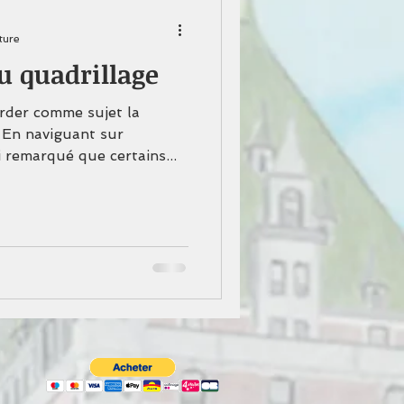
ture
u quadrillage
order comme sujet la
 En naviguant sur
 remarqué que certains...