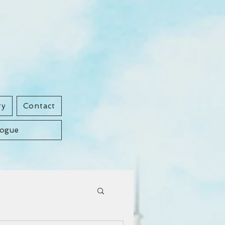
ry
Contact
logue