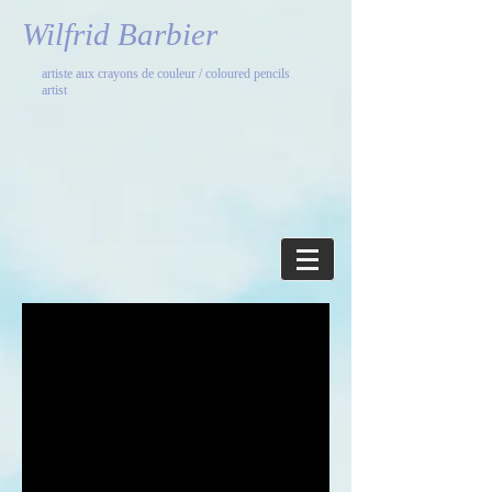
Wilfrid Barbier
artiste aux crayons de couleur / coloured pencils
artist