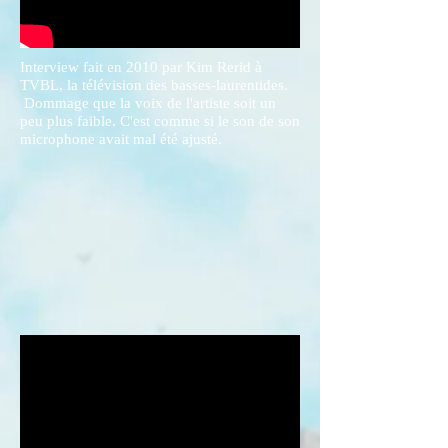
Interview fait en 2010 par Kim Rerid à
TVBL, la télévision des basses-laurentides.
Dommage que la voix de l'artiste soit un
peu plus faible. C'est comme si le son de son
microphone avait mal été ajusté.