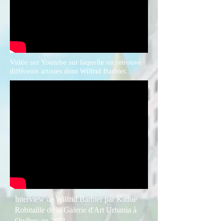
Vidéo sur Youtube sur laquelle on retrouve
différents artistes dont Wilfrid Barbier.
Interview de Wilfrid Barbier par Kathie
Robitaille de la Galerie d'Art Urbania à
Québec en 2021.