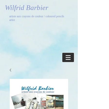
Wilfrid Barbier
artiste aux crayons de couleur / coloured pencils
artist