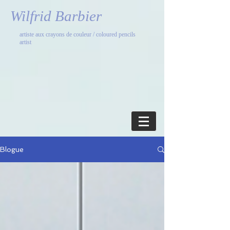
Wilfrid Barbier
artiste aux crayons de couleur / coloured pencils
artist
Blogue