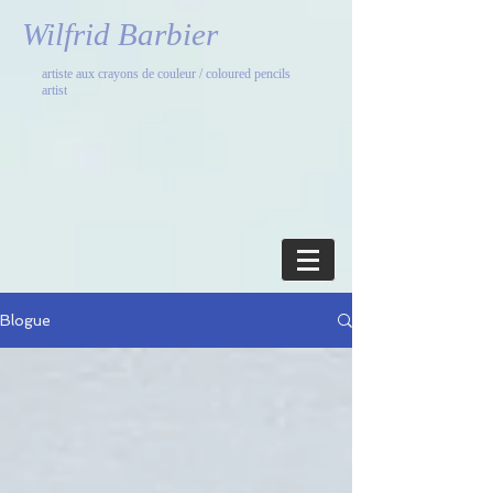
Wilfrid Barbier
artiste aux crayons de couleur / coloured pencils
artist
Blogue