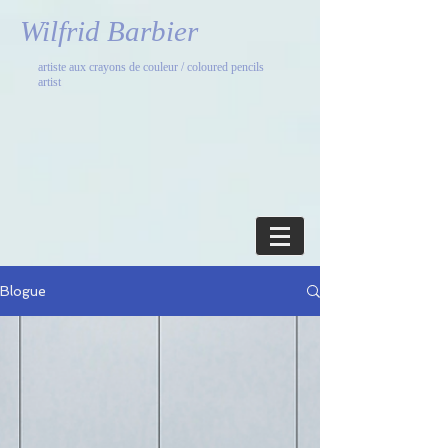
Wilfrid Barbier
artiste aux crayons de couleur / coloured pencils
artist
Blogue